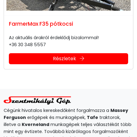
FarmerMax F35 pótkocsi
Az aktuális árakról érdeklődj bizalommal!
+36 30 348 5557
Részletek
Cégünk hivatalos kereskedőként forgalmazza a
Massey
Ferguson
erőgépek és munkagépek,
Tafe
traktorok,
illetve a
Kverneland
munkagépek teljes választékát több
mint egy évtizete. Továbbá kizárólagos forgalmazóként