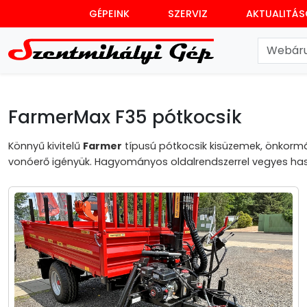
GÉPEINK
SZERVIZ
AKTUALITÁ
FarmerMax F35 pótkocsik
Könnyű kivitelű
Farmer
típusú pótkocsik kisüzemek, önkormá
vonóerő igényük. Hagyományos oldalrendszerrel vegyes hasz