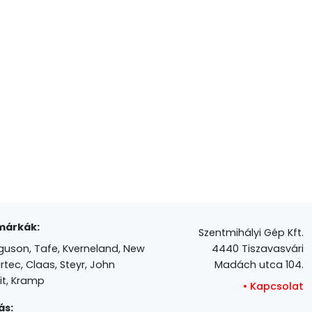
márkák:
Szentmihályi Gép Kft.
guson, Tafe, Kverneland, New
4440 Tiszavasvári
rtec, Claas, Steyr, John
Madách utca 104.
it, Kramp
•
Kapcsolat
ás: