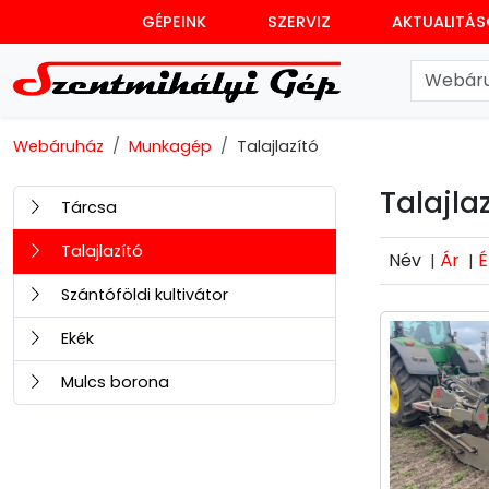
GÉPEINK
SZERVIZ
AKTUALITÁ
Webáruház
Munkagép
Talajlazító
Talajlaz
Tárcsa
Talajlazító
Név
Ár
É
|
|
Szántóföldi kultivátor
Ekék
Mulcs borona