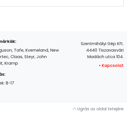
márkák:
Szentmihályi Gép Kft.
guson, Tafe, Kverneland, New
4440 Tiszavasvári
rtec, Claas, Steyr, John
Madách utca 104.
it, Kramp
•
Kapcsolat
ás:
k: 8-17
Ugrás az oldal tetejére