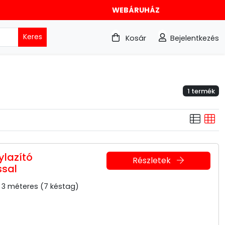
WEBÁRUHÁZ
Keres
Kosár
Bejelentkezés
1 termék
ylazító
Részletek
ssal
s 3 méteres (7 késtag)