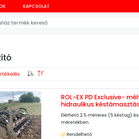
SOK
KAPCSOLAT
ító
rtékelés
ROL-EX PD Exclusive- mél
hidraulikus késtámasztá
Elérhető 2.5 méteres (5 késtag) é
méretekben.
Rendelhető